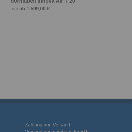
dormabell Innova Air T 20
ab 1.599,00 €
UVP
Zahlung und Versand
Versand nur innerhalb der EU