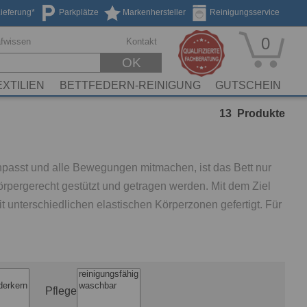
Lieferung*
Parkplätze
Markenhersteller
Reinigungsservice
0
afwissen
Kontakt
OK
EXTILIEN
BETTFEDERN-REINIGUNG
GUTSCHEIN
13
Produkte
npasst und alle Bewegungen mitmachen, ist das Bett nur
örpergerecht gestützt und getragen werden. Mit dem Ziel
t unterschiedlichen elastischen Körperzonen gefertigt. Für
Pflege