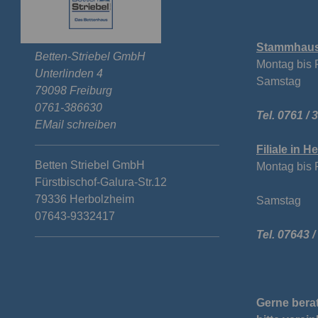
Stammhaus 
Betten-Striebel GmbH
Montag bis 
Unterlinden 4
Samstag v
79098 Freiburg
0761-386630
Tel. 0761 / 
EMail schreiben
Filiale in 
Betten Striebel GmbH
Montag bis 
Fürstbischof-Galura-Str.12
von 14
79336 Herbolzheim
Samstag v
07643-9332417
Tel. 07643 /
Gerne berat