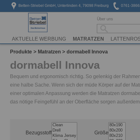
Betten-Striebel GmbH, Unterlinden 4, 79098 Freiburg
0761-3866
Über uns
AKTUELLE WERBUNG
MATRATZEN
LATTENRO
Produkte
Matratzen
dormabell Innova
dormabell Innova
Bequem und ergonomisch richtig. So gelenkig der Rahmen a
eine halbe Sache. Wenn sich der müde Körper auf der Matra
einer optimalen Anpassung werden die Matratzen dormabell I
das nötige Feingefühl an der Oberfläche sorgen außerde
Bezugsstoff
Größe