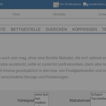
30
Vor Ort Beratung
Kostenfreie 
Filme
Aktuelles
Schl
STE
BETTGESTELLE
ZUDECKEN
KOPFKISSEN
T
uch sein mag, ohne eine flexible Matratze, die sich optimal a
tze ausstreckt, sollte er zunächst sanft einsinken, dann aber k
nnova grundsätzlich in drei bzw. vier Festigkeitsstufen und mi
m verschiedene Bezüge und Polsterungen.
Härtegrad
Matratzenart