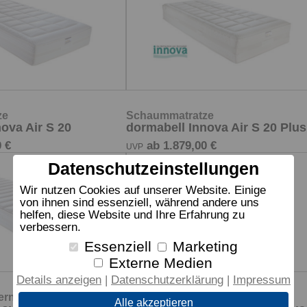
ze
Schaummatratze
ova Air S 20
dormabell Innova Air S 20 Plus
 €
ab 1.879,00 €
UVP
Datenschutzeinstellungen
Wir nutzen Cookies auf unserer Website. Einige
von ihnen sind essenziell, während andere uns
helfen, diese Website und Ihre Erfahrung zu
verbessern.
Essenziell
Marketing
Externe Medien
Details anzeigen
Datenschutzerklärung
Impressum
ernmatratze
Taschenfederkernmatratze
Alle akzeptieren