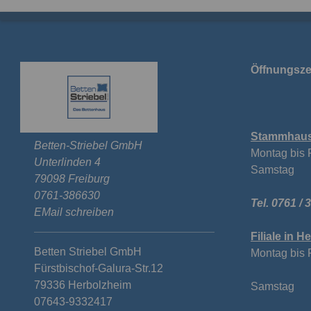
Stammhaus 
Betten-Striebel GmbH
Montag bis 
Unterlinden 4
Samstag v
79098 Freiburg
0761-386630
Tel. 0761 / 
EMail schreiben
Filiale in 
Betten Striebel GmbH
Montag bis 
Fürstbischof-Galura-Str.12
von 14
79336 Herbolzheim
Samstag v
07643-9332417
Tel. 07643 /
Gerne berat