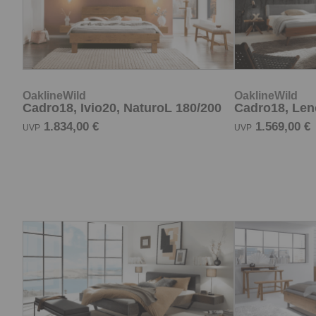
OaklineWild
OaklineWild
Cadro18, Ivio20, NaturoL 180/200
Cadro18, Len
1.834,00 €
1.569,00 €
UVP
UVP
OaklineWild
OaklineWild
Cadro18,220, Slide25, Ceneri,
Cadro23, Ind
180/200
180/200