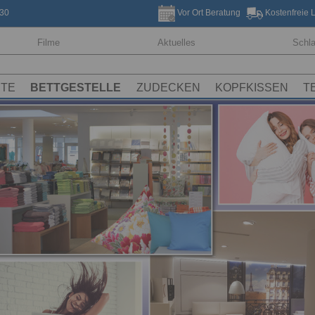
30
Vor Ort Beratung
Kostenfreie 
Filme
Aktuelles
Schl
STE
BETTGESTELLE
ZUDECKEN
KOPFKISSEN
T