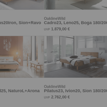
OaklineWild
d25, NaturoL+Arona
Pilatus23, Ivion20, Sion 180/20
2.762,00 €
UVP
iten:
Widerrufsformular