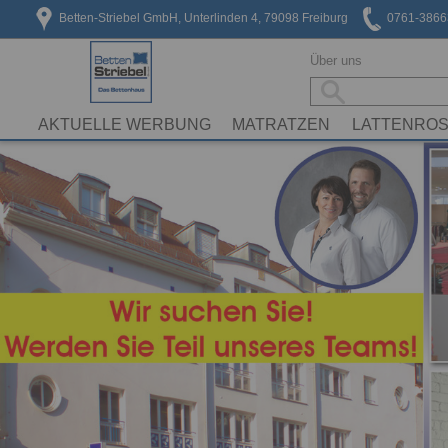
Betten-Striebel GmbH, Unterlinden 4, 79098 Freiburg
0761-3866
Über uns
AKTUELLE WERBUNG
MATRATZEN
LATTENRO