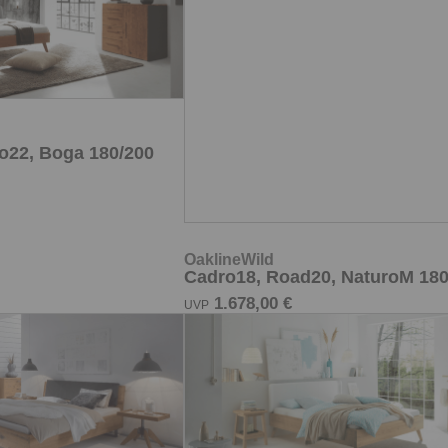
o22, Boga 180/200
OaklineWild
Cadro18, Road20, NaturoM 180
1.678,00 €
UVP
OaklineWild
us20Iron, Sion+Ravo
Cadro23, Leno25, Boga 180/20
1.879,00 €
UVP