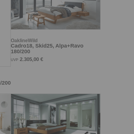
OaklineWild
Cadro18, Skid25, Alpa+Ravo
180/200
2.305,00 €
UVP
/200
OaklineWild
0
Cadro23, Quada20Iron, Cena
180/200