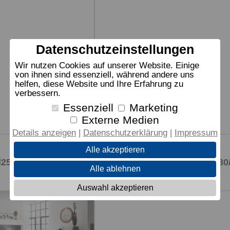
Datenschutzeinstellungen
Wir nutzen Cookies auf unserer Website. Einige
von ihnen sind essenziell, während andere uns
helfen, diese Website und Ihre Erfahrung zu
OaklineWild
verbessern.
d25, Balco+Nakio
Aosta16, Slide25, NaturoM 180
Essenziell
Marketing
2.730,00 €
UVP
Externe Medien
Details anzeigen
Datenschutzerklärung
Impressum
Alle akzeptieren
Alle ablehnen
Auswahl akzeptieren