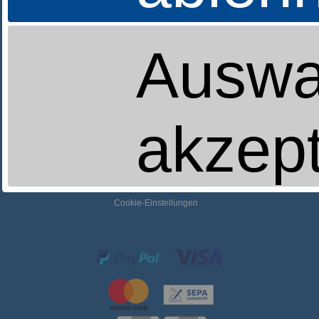
Tel. 07643 / 933 24 17
Auswa
Gerne beraten wir Sie auch zu Hause,
bitte vereinbaren Sie mit uns einen Termin
unter
Tel.:
0761 / 38 66 30
Zahlung und Versand
akzept
Versand nur innerhalb der EU
Widerrufsrecht
Datenschutzerklärung
Impressum
AGB
Cookie-Einstellungen