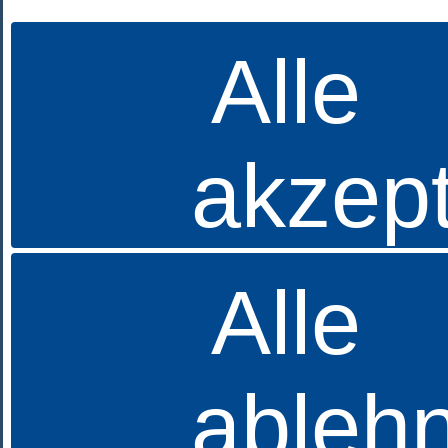
EMail schreiben
Alle
Betten Striebel GmbH
Fürstbischof-Galura-Str.12
79336 Herbolzheim
07643-9332417
akzept
Öffnungszeiten:
Stammhaus in Freiburg - Unterlinden
Alle
Montag bis Freitag von 09.30 bis 18.30 Uhr
Samstag von 10.00 bis 17.00 Uhr
Tel. 0761 / 38 66 30
Filiale in Herbolzheim
ableh
Montag bis Freitag von 09.00 bis 12.30 Uhr
von 14.00 bis 18.30 Uhr
Samstag von 09.00 bis 13.00 Uhr