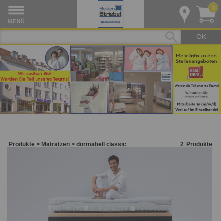
0
OK
Produkte
Matratzen
dormabell classic
2
Produkte