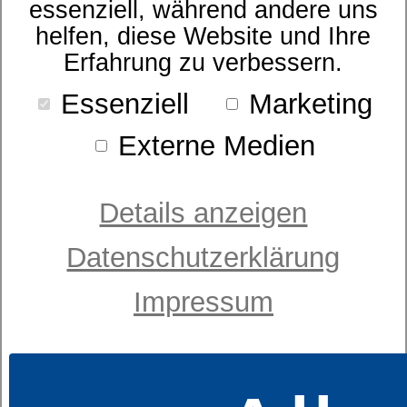
essenziell, während andere uns
- bitte wählen -
Sortierung
helfen, diese Website und Ihre
Sort. nach Bezeichnung
Erfahrung zu verbessern.
Preis
- bitte wählen -
Essenziell
Marketing
Externe Medien
Details anzeigen
Datenschutzerklärung
Impressum
Latexmatratze
dormabell classic L