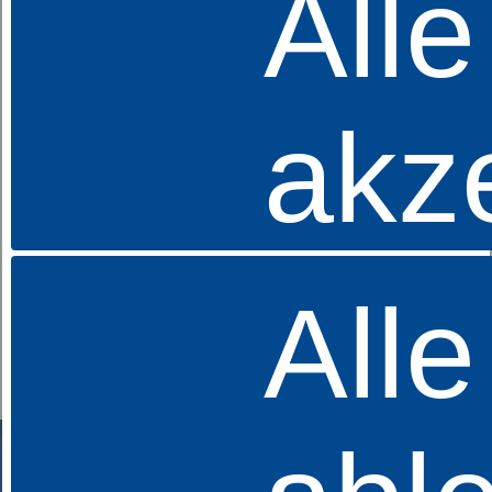
Alle
ab 1.149,00 €
UVP
akz
Alle
Schaummatratze
dormabell classic S
ab 749,00 €
UVP