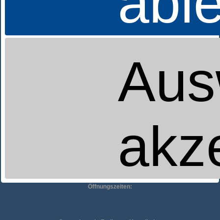
abl
Aus
Betten-Striebel GmbH
Unterlinden 4
79098 Freiburg
0761-386630
EMail schreiben
akz
Betten Striebel GmbH
Fürstbischof-Galura-Str.12
79336 Herbolzheim
07643-9332417
Öffnungszeiten: