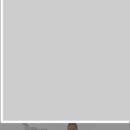
Erklärung Spannbetttuch
aufziehen
Beratertipps - Schnurren
und Schnarchen