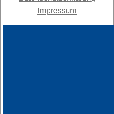
Impressum
Notfalltipps - Bewegung
am Abend
Notfalltipps - Ernährung
am Abend