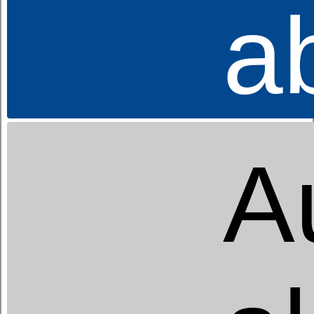
a
Nackenstützkissen
dormabell Cervical NB 6-V
169,95 €
UVP
A
Nackenstützkissen
Formed
99,95 €
UVP
59,95 €
Jetzt :