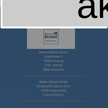
a
Betten-Striebel GmbH
Unterlinden 4
79098 Freiburg
0761-386630
EMail schreiben
Betten Striebel GmbH
Fürstbischof-Galura-Str.12
79336 Herbolzheim
07643-9332417