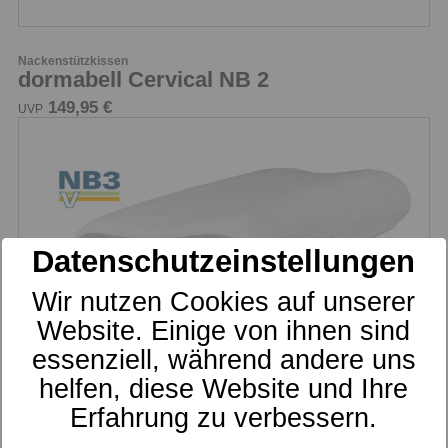
Nackenstützkissen
dormabell Cervical NB 2
149,95 €
UVP
Datenschutzeinstellungen
Wir nutzen Cookies auf unserer
Website. Einige von ihnen sind
essenziell, während andere uns
helfen, diese Website und Ihre
Nackenstützkissen
dormabell Cervical NB 3-V
Erfahrung zu verbessern.
159,95 €
UVP