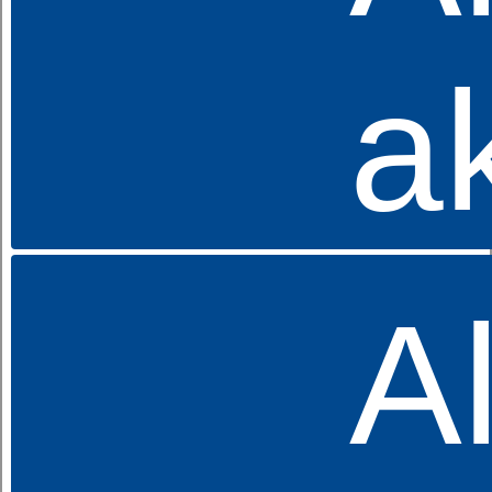
a
Nackenstützkissen
dormabell Cervical NB 5-V
159,95 €
UVP
Al