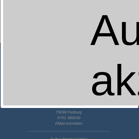
Au
Sympathica
Comfort RF
ab 369,00 €
UVP
319,00 €
Jetzt ab:
ak
Betten-Striebel GmbH
Unterlinden 4
79098 Freiburg
0761-386630
EMail schreiben