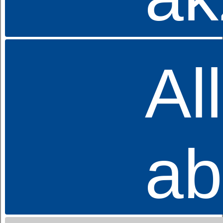
Al
Sympathica
Comfort N
ab 299,00 €
UVP
269,00 €
Jetzt ab:
ab